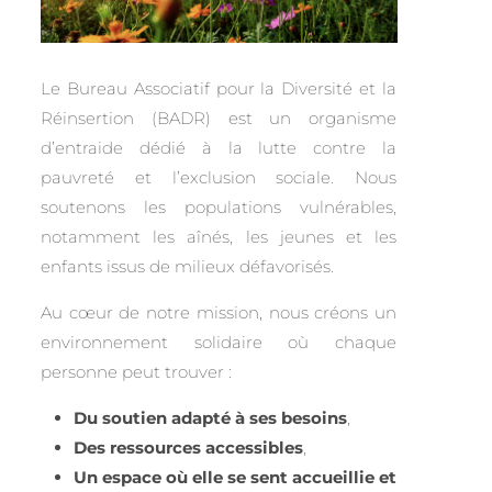
Le Bureau Associatif pour la Diversité et la
Réinsertion (BADR) est un organisme
d’entraide dédié à la lutte contre la
pauvreté et l’exclusion sociale. Nous
soutenons les populations vulnérables,
notamment les aînés, les jeunes et les
enfants issus de milieux défavorisés.
Au cœur de notre mission, nous créons un
environnement solidaire où chaque
personne peut trouver :
Du soutien adapté à ses besoins
,
Des ressources accessibles
,
Un espace où elle se sent accueillie et