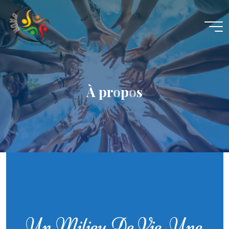
B.A.D.R
LE
B.A.D.R,
C'EST
VOTRE
ESPACE
!
À
p
r
o
p
o
s
Un Milieu De Vie, Une