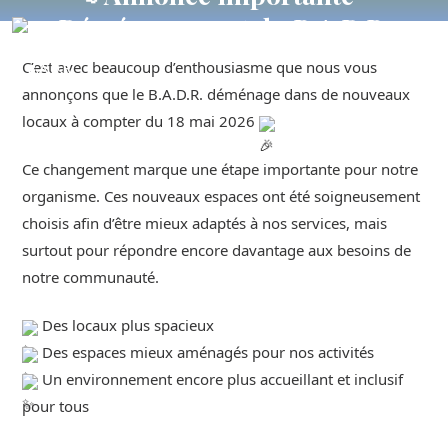
Déménagement du B.A.D.R.
C’est avec beaucoup d’enthousiasme que nous vous
07/05/2026
B.A.D.R
annonçons que le B.A.D.R. déménage dans de nouveaux
B.A.D.R
LE
locaux à compter du 18 mai 2026
B.A.D.R,
C'EST
VOTRE
ESPACE
!
Ce changement marque une étape importante pour notre
organisme. Ces nouveaux espaces ont été soigneusement
choisis afin d’être mieux adaptés à nos services, mais
surtout pour répondre encore davantage aux besoins de
notre communauté.
Des locaux plus spacieux
Des espaces mieux aménagés pour nos activités
Un environnement encore plus accueillant et inclusif
pour tous