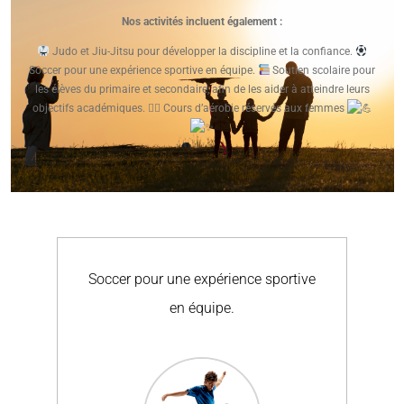
Nos activités incluent également :
Judo et Jiu-Jitsu pour développer la discipline et la confiance.
Soccer pour une expérience sportive en équipe.
Soutien scolaire pour
les élèves du primaire et secondaire, afin de les aider à atteindre leurs
objectifs académiques. 🏋️‍♀️
Cours d’aérobie
réservés aux femmes
Soccer pour une expérience sportive
Po
en équipe.