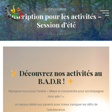
Communautaire
I
n
s
c
r
i
p
t
i
o
n
p
o
u
r
l
e
s
a
c
t
i
v
i
t
é
s
–
B.A.D.R
S
e
s
s
i
o
n
d
’
é
t
é
LE
B.A.D.R,
C'EST
VOTRE
07/09/2022
ESPACE
!
B.A.D.R
Découvrez nos activités au
B.A.D.R !
Rejoignez-nous pour l’atelier « Mieux le comprendre pour accompagner
mon ado ! »,
un espace dédié aux parents pour mieux naviguer les défis de
l’adolescence.